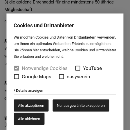
3) die goldene Ehrennadel für eine mindestens 50 jährige
Mitgliedschaft
4) die Treuenadel für besondere Verdienste
Cookies und Drittanbieter
Wir möchten Cookies und Daten von Drittanbietern verwenden,
§ 2 Ehrenmitglied
um Ihnen ein optimales Webseiten-Erlebnis zu ermöglichen.
Vereinsmitgliedern kann die Ehrenmitgliedschaft verliehen
Sie können hier entscheiden, welche Cookies und Drittanbieter
werden für eine mindestens 60jährige Mitgliedschaft oder für
Sie erlauben und welche nicht.
besondere Leistungen und Verdienste.
Notwendige Cookies
YouTube
Google Maps
easyverein
§ 3 Ehrenvorsitz
Ehemalige Vorsitzende können zum Ehrenvorsitzenden
Details anzeigen
ernannt werden.
Alle akzeptieren
Nur ausgewählte akzeptieren
§ 4 Verleihung
Alle ablehnen
Über die Verleihung der Ehrungen entscheidet der Vorstand