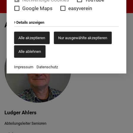
Google Maps
easyverein
Details anzeigen
Ansprechpartner
Alle akzeptieren
Nur ausgewählte akzeptieren
Alle ablehnen
Impressum
Datenschutz
Ludger Ahlers
Abteilungsleiter Senioren