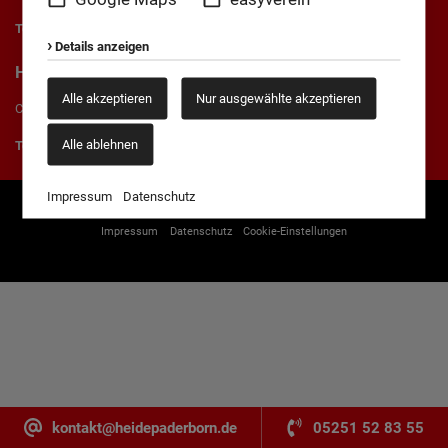
Telefon:
0170 - 2371379
Details anzeigen
Hans-Georg Ilskens
Alle akzeptieren
Nur ausgewählte akzeptieren
Co-Trainer Senioren
Alle ablehnen
Telefon:
0178 - 8041829
Impressum
Datenschutz
Impressum
Datenschutz
Cookie-Einstellungen
kontakt@heidepaderborn.de
05251 52 83 55