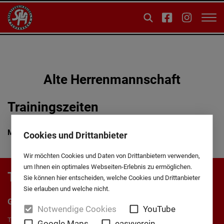
Alte Herrenmannschaft
Trainingszeiten
Mittwoch
19:30 - 21:00 Uhr Rothesportplatz
Cookies und Drittanbieter
Wir möchten Cookies und Daten von Drittanbietern verwenden,
um Ihnen ein optimales Webseiten-Erlebnis zu ermöglichen.
Trainerteam
Sie können hier entscheiden, welche Cookies und Drittanbieter
Sie erlauben und welche nicht.
Gottfried Rohden
Notwendige Cookies
YouTube
Trainer Senioren
Google Maps
easyverein