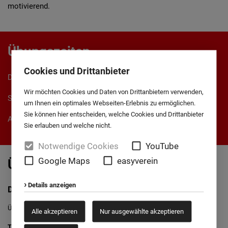
motivierend.
Übungszeiten
Cookies und Drittanbieter
Donnerstags 18:00 - 19:00 Uhr
Wir möchten Cookies und Daten von Drittanbietern verwenden,
Sporthalle Bonifatius-Förderzentrum
um Ihnen ein optimales Webseiten-Erlebnis zu ermöglichen.
Sie können hier entscheiden, welche Cookies und Drittanbieter
Alter: 65+ Jahre
Sie erlauben und welche nicht.
Notwendige Cookies
YouTube
Google Maps
easyverein
Übungsleiterin
Details anzeigen
Doris Baggeröhr
Übungsleiterin Sportgruppe 65+
Alle akzeptieren
Nur ausgewählte akzeptieren
Telefon:
0176 97734440