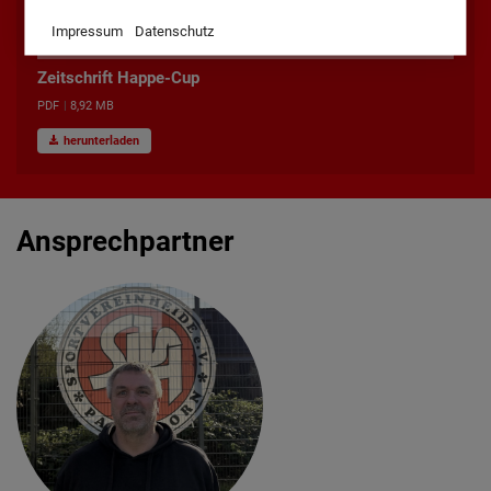
Impressum
Datenschutz
Zeitschrift Happe-Cup
PDF
|
8,92 MB
herunterladen
Ansprechpartner