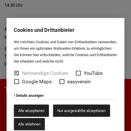
14:30 Uhr
Anmeldungen und Fragen richten Sie bitte an :
Cookies und Drittanbieter
svheide@paderborn.com
Wir möchten Cookies und Daten von Drittanbietern verwenden,
um Ihnen ein optimales Webseiten-Erlebnis zu ermöglichen.
Spielpläne und Turnierregeln folgen zeitnah vor dem
Sie können hier entscheiden, welche Cookies und Drittanbieter
Turnierbeginn online auf dieser Seite und an die Vereine per
Sie erlauben und welche nicht.
Email/Postfach.
Notwendige Cookies
YouTube
Google Maps
easyverein
Turnierzeitschrift Happe-Cup
Details anzeigen
Alle akzeptieren
Nur ausgewählte akzeptieren
Alle ablehnen