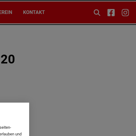
EREIN
KONTAKT
020
seiten-
 erlauben und