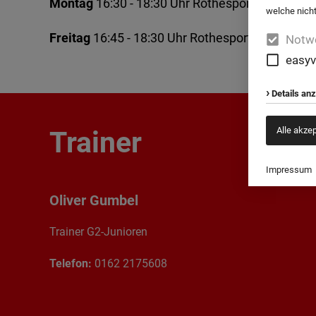
Montag
16:30 - 18:30 Uhr Rothesportplatz
welche nicht
Freitag
16:45 - 18:30 Uhr Rothesportplatz
Notw
easyv
Details an
Alle akze
Trainer
Impressum
Oliver Gumbel
Trainer G2-Junioren
Telefon:
0162 2175608