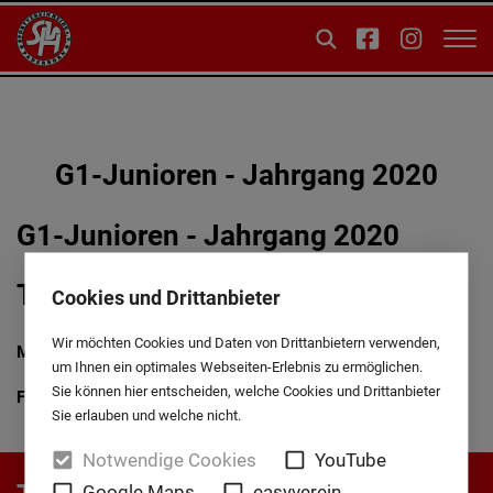
G1-Junioren - Jahrgang 2020
G1-Junioren - Jahrgang 2020
Trainingszeiten
Cookies und Drittanbieter
Wir möchten Cookies und Daten von Drittanbietern verwenden,
Montag
16:30- 18:30 Uhr Rothesportplatz
um Ihnen ein optimales Webseiten-Erlebnis zu ermöglichen.
Sie können hier entscheiden, welche Cookies und Drittanbieter
Freitag
16:45- 18:30 Uhr Rothesportplatz
Sie erlauben und welche nicht.
Notwendige Cookies
YouTube
Google Maps
easyverein