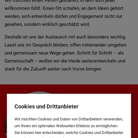
Wir möchten einen Verein gestalten, in dem sich jeder
willkommen fühlt. Einen Ort schafen, an dem Ideen gehört
werden, sich entwickeln dürfen und Engagement nicht nur
gesehen, sondern wirklich geschätzt wird.
Deshalb ist uns der Austausch mit euch besonders wichtig.
Lasst uns im Gespräch bleiben, offen miteinander umgehen
und gemeinsam neue Wege gehen. Schritt für Schritt – als
Gemeinschaft – wollen wir die Heide weiterentwickeln und
stark für die Zukunft weiter nach Vorne bringen.
Cookies und Drittanbieter
Wir möchten Cookies und Daten von Drittanbietern verwenden,
um Ihnen ein optimales Webseiten-Erlebnis zu ermöglichen.
Sie können hier entscheiden, welche Cookies und Drittanbieter