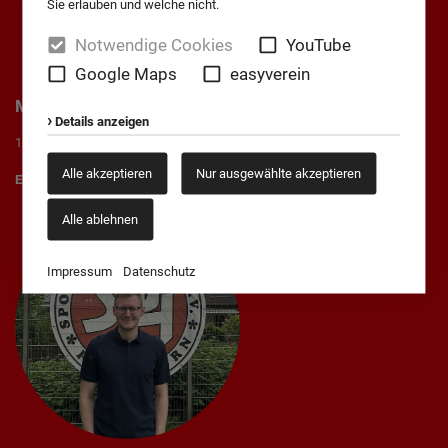
Sie erlauben und welche nicht.
Notwendige Cookies
YouTube
Google Maps
easyverein
Marius von Cysewski
Details anzeigen
1. Vorsitzender
Alle akzeptieren
Nur ausgewählte akzeptieren
E-Mail:
vorstand@heidepaderborn.de
Alle ablehnen
Impressum
Datenschutz