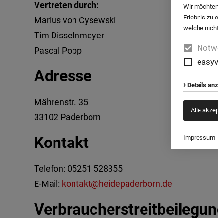
Vertreten durch:
Wir möchten
Erlebnis zu 
Marius von Cysewski
welche nicht
Tim Disselnmeyer
Notw
Pascal Popp
easyv
Adresse
Details an
Mährenstr. 35
Alle akze
33102 Paderborn
Kontakt
Impressum
Telefon: 05251 528355
E-Mail:
kontakt@heidepaderborn.de
Verbraucher­streit­beilegun